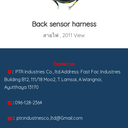
Back sensor harness
สายไฟ
,
2011 View
Contact us
:
PTR Industries Co., ltd.Address: Fast Fac Industries
Building B12, 111/18 Moo2, T. Lamsai, A.Wangnoi,
Ayutthaya 13170
:
096-128-2364
:
ptr.industriesco.,ltd@Gmail.com